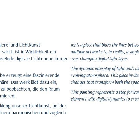
lerei und Lichtkunst
#2 is a piece that blurs the lines bet
rkt, ist in Wirklichkeit ein
multiple artworks is, in reality, a sin
hselnde digitale Lichtebene immer
ever-changing digital light layer.
The dynamic interplay of light and co
be erzeugt eine faszinierende
evolving atmosphere. This piece invite
äre. Das Werk lädt dazu ein,
changes that transform both the space
n zu beobachten, die den Raum
This painting represents a step forward
rmieren.
elements with digital dynamics to cre
cklung unserer Lichtkunst, bei der
 einem harmonischen und zugleich